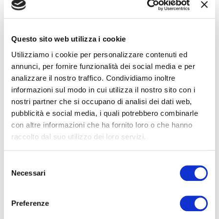
Filarmonica Marchigiana ha costruito un
emozionante concerto dal titolo
Il coraggio
dell’amore
, che la vede protagonista insieme al suo
primo violino,
Alessandro Cervo
, sotto la direzione
Questo sito web utilizza i cookie
del giovane
Emanuele Bizzarri
per il
Utilizziamo i cookie per personalizzare contenuti ed
progetto
MARCHE.NEXT.SOUND
– Nuovi talenti
annunci, per fornire funzionalità dei social media e per
della scena musicale
, realizzato dalla FORM con il
analizzare il nostro traffico. Condividiamo inoltre
sostegno della Regione Marche nell’intento di
informazioni sul modo in cui utilizza il nostro sito con i
promuovere e valorizzare l’attività di giovani artisti
nel territorio marchigiano.
nostri partner che si occupano di analisi dei dati web,
pubblicità e social media, i quali potrebbero combinarle
con altre informazioni che ha fornito loro o che hanno
PROGRAMMA DI SALA
raccolto dal suo utilizzo dei loro servizi.
Selezione
Necessari
del
consenso
ALTRE DATE
Preferenze
Teatro Politeama
SAB
18 GEN