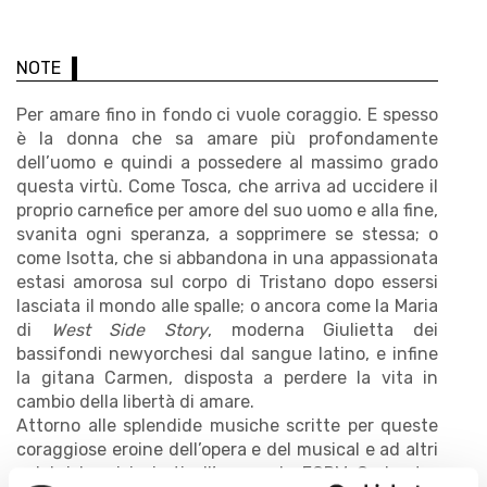
NOTE
Per amare fino in fondo ci vuole coraggio. E spesso
è la donna che sa amare più profondamente
dell’uomo e quindi a possedere al massimo grado
questa virtù. Come Tosca, che arriva ad uccidere il
proprio carnefice per amore del suo uomo e alla fine,
svanita ogni speranza, a sopprimere se stessa; o
come Isotta, che si abbandona in una appassionata
estasi amorosa sul corpo di Tristano dopo essersi
lasciata il mondo alle spalle; o ancora come la Maria
di
West Side Story
, moderna Giulietta dei
bassifondi newyorchesi dal sangue latino, e infine
la gitana Carmen, disposta a perdere la vita in
cambio della libertà di amare.
Attorno alle splendide musiche scritte per queste
coraggiose eroine dell’opera e del musical e ad altri
celebri brani ispirati all’amore, la FORM-Orchestra