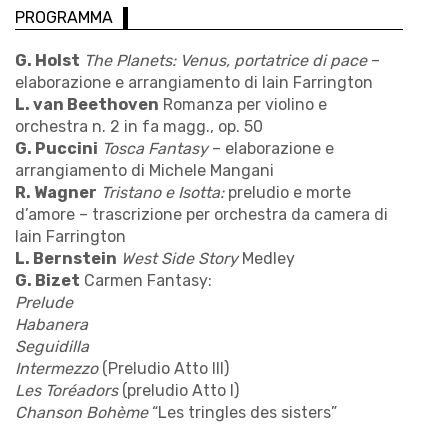
PROGRAMMA
G. Holst
The Planets: Venus, portatrice di pace
–
elaborazione e arrangiamento di Iain Farrington
L. van Beethoven
Romanza per violino e
orchestra n. 2 in fa magg., op. 50
G. Puccini
Tosca Fantasy
– elaborazione e
arrangiamento di Michele Mangani
R. Wagner
Tristano e Isotta:
preludio e morte
d’amore – trascrizione per orchestra da camera di
Iain Farrington
L. Bernstein
West Side Story
Medley
G. Bizet
Carmen Fantasy:
Prelude
Habanera
Seguidilla
Intermezzo
(Preludio Atto III)
Les Toréadors
(preludio Atto I)
Chanson Bohème
“Les tringles des sisters”