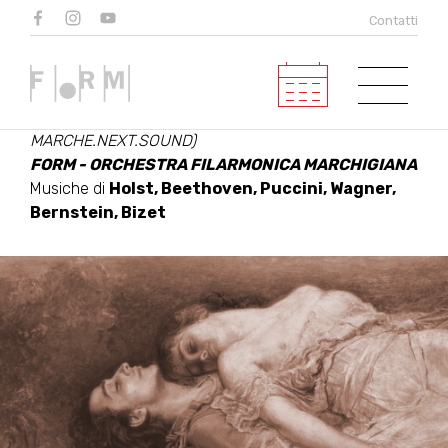
Il coraggio dell'amore
Contatti
Violino
Alessandro Cervo
Direttore
Emanuele Bizzarri
(Progetto
MARCHE.NEXT.SOUND)
FORM - ORCHESTRA FILARMONICA MARCHIGIANA
Musiche di
Holst, Beethoven, Puccini, Wagner,
Bernstein, Bizet