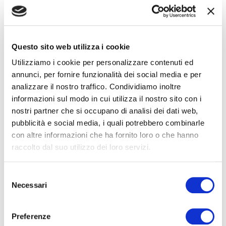
Teatro dell'Aquila
GIO
02 DIC
Fermo
2021
Questo sito web utilizza i cookie
Utilizziamo i cookie per personalizzare contenuti ed
Teatro dell'Aquila
SAB
04 DIC
annunci, per fornire funzionalità dei social media e per
Fermo
2021
analizzare il nostro traffico. Condividiamo inoltre
informazioni sul modo in cui utilizza il nostro sito con i
nostri partner che si occupano di analisi dei dati web,
Teatro della Fortuna
SAB
11 DIC
pubblicità e social media, i quali potrebbero combinarle
Fano
2021
con altre informazioni che ha fornito loro o che hanno
raccolto dal suo utilizzo dei loro servizi.
INTERPRETI
Selezione
Necessari
del
Direttore d’orchestra
Giovanni Di Stefano
consenso
Regia
Renata Scotto
Scene
Michele Olcese
Preferenze
Costumi
Concetta Nappi