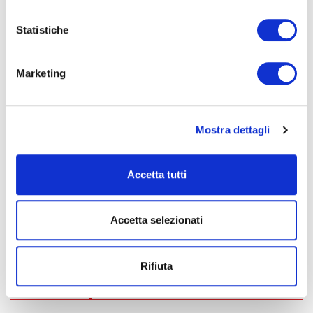
Luci
Andrea Tocchio
Statistiche
Mimì
Linda Campanella / Sarah Tisba
Rodolfo
Matteo Desole
Musetta
Greta Doveri
Marketing
Marcello
Luca Galli
Colline
Andrea Patucelli
Schaunard
Paolo Ingrasciotta
Benoit / Alcindoro
Matteo Peirone
Mostra dettagli
Orchestra Filarmonica Marchigiana
Coro del Teatro Ventidio Basso di Ascoli Piceno
Direttore del coro
Giovanni Farina
Accetta tutti
Nuovo allestimento della Fondazione Rete Lirica delle Marche
in coproduzione con il Teatro dell’Opera Giocosa di Savona e il
Accetta selezionati
Teatro Sociale di Como
Rifiuta
BIGLIETTERIA