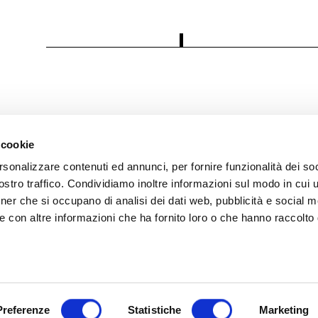
 cookie
rsonalizzare contenuti ed annunci, per fornire funzionalità dei soc
i
stro traffico. Condividiamo inoltre informazioni sul modo in cui ut
tner che si occupano di analisi dei dati web, pubblicità e social m
 Policy
e con altre informazioni che ha fornito loro o che hanno raccolto
olicy
trazione trasparente
Preferenze
Statistiche
Marketing