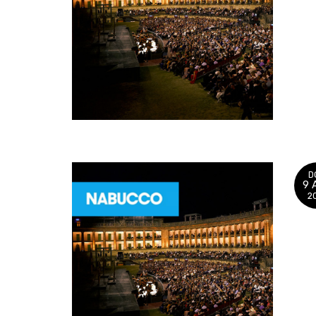
D
9 
2