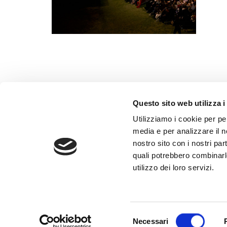
Questo sito web utilizza i
Utilizziamo i cookie per pe
Contatt
media e per analizzare il no
nostro sito con i nostri par
Privacy
quali potrebbero combinarl
Cookie p
utilizzo dei loro servizi.
Amminis
Credits
Selezione
Necessari