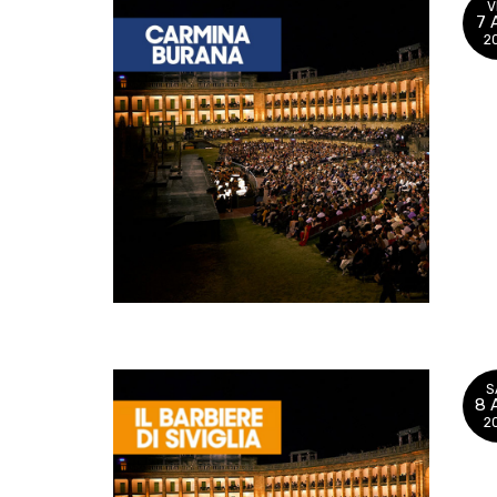
V
7 
2
S
8 
2