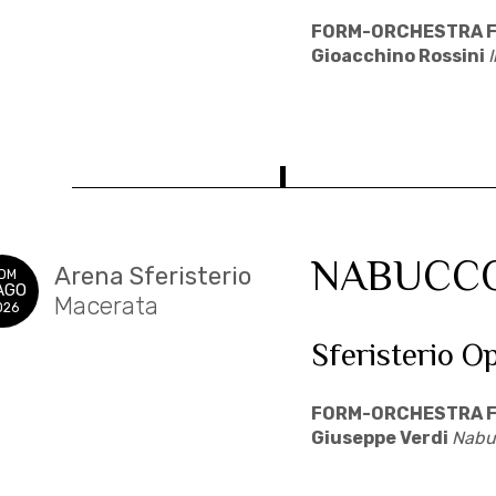
FORM-ORCHESTRA F
Gioacchino Rossini
I
NABUCC
Arena Sferisterio
OM
AGO
Macerata
026
Sferisterio O
FORM-ORCHESTRA F
Giuseppe Verdi
Nabu