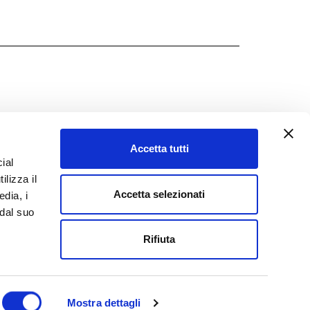
Accetta tutti
ial
ilizza il
Accetta selezionati
edia, i
 dal suo
Rifiuta
Mostra dettagli