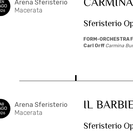
CARMINA
Arena Sferisterio
EN
AGO
Macerata
026
Sferisterio O
FORM-ORCHESTRA F
Carl Orff
Carmina Bu
IL BARBIE
Arena Sferisterio
AB
AGO
Macerata
026
Sferisterio O