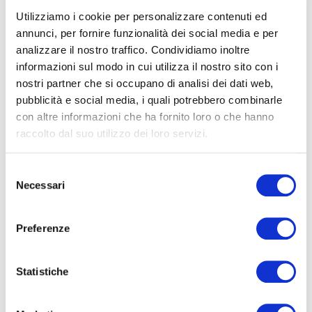
Arena Sferisterio
VEN
Utilizziamo i cookie per personalizzare contenuti ed
7 AGO
Macerata
annunci, per fornire funzionalità dei social media e per
2026
analizzare il nostro traffico. Condividiamo inoltre
informazioni sul modo in cui utilizza il nostro sito con i
nostri partner che si occupano di analisi dei dati web,
pubblicità e social media, i quali potrebbero combinarle
con altre informazioni che ha fornito loro o che hanno
raccolto dal suo utilizzo dei loro servizi.
IL BARBIERE DI
SIVIGLIA
Selezione
Necessari
del
consenso
Preferenze
Statistiche
Arena Sferisterio
SAB
8 AGO
Macerata
2026