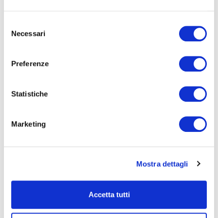
Arena Sferisterio
SAB
8 AGO
Macerata
Selezione
2026
Necessari
del
consenso
Preferenze
Statistiche
NABUCCO
Marketing
Mostra dettagli
Accetta tutti
Arena Sferisterio
DOM
9 AGO
Macerata
2026