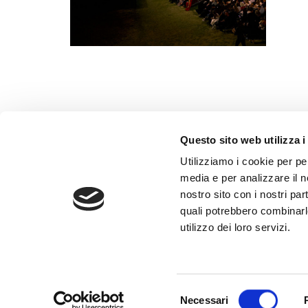
Questo sito web utilizza i
Utilizziamo i cookie per pe
Contatt
media e per analizzare il no
nostro sito con i nostri par
Privacy
quali potrebbero combinarl
Cookie p
utilizzo dei loro servizi.
Amminis
Credits
Selezione
Necessari