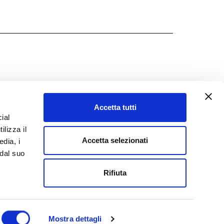
Accetta tutti
ial
ilizza il
Accetta selezionati
edia, i
 dal suo
Rifiuta
Mostra dettagli