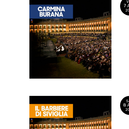
V
7 
2
S
8 
2