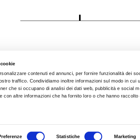
 cookie
rsonalizzare contenuti ed annunci, per fornire funzionalità dei soc
i
stro traffico. Condividiamo inoltre informazioni sul modo in cui ut
tner che si occupano di analisi dei dati web, pubblicità e social m
 Policy
e con altre informazioni che ha fornito loro o che hanno raccolto
olicy
trazione trasparente
Preferenze
Statistiche
Marketing