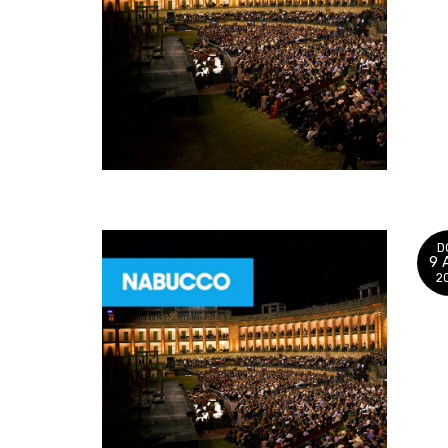
D
9 
2