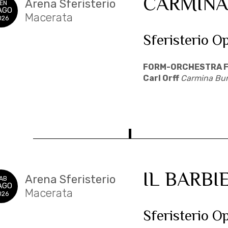
CARMINA
Arena Sferisterio
EN
AGO
Macerata
026
Sferisterio O
FORM-ORCHESTRA F
Carl Orff
Carmina Bu
IL BARBIE
Arena Sferisterio
AB
AGO
Macerata
026
Sferisterio O