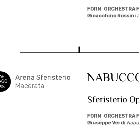
FORM-ORCHESTRA F
Gioacchino Rossini
I
NABUCC
Arena Sferisterio
OM
AGO
Macerata
026
Sferisterio O
FORM-ORCHESTRA F
Giuseppe Verdi
Nabu