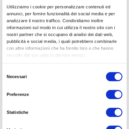
Arena Sferisterio
VEN
Utilizziamo i cookie per personalizzare contenuti ed
7 AGO
Macerata
annunci, per fornire funzionalità dei social media e per
2026
analizzare il nostro traffico. Condividiamo inoltre
informazioni sul modo in cui utilizza il nostro sito con i
nostri partner che si occupano di analisi dei dati web,
pubblicità e social media, i quali potrebbero combinarle
con altre informazioni che ha fornito loro o che hanno
raccolto dal suo utilizzo dei loro servizi.
IL BARBIERE DI
SIVIGLIA
Selezione
Necessari
del
consenso
Preferenze
Statistiche
Arena Sferisterio
SAB
8 AGO
Macerata
2026