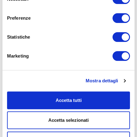
del
consenso
Preferenze
Statistiche
Marketing
Jordi Bernàcer
Direttore
Mostra dettagli
BIGLIETTERIA
Accetta tutti
Biglietti
Accetta selezionati
Intero: € 15
Ridotto (abbonati stagione di prosa): € 12
Giovani (fino a 26 anni) e studenti : € 5