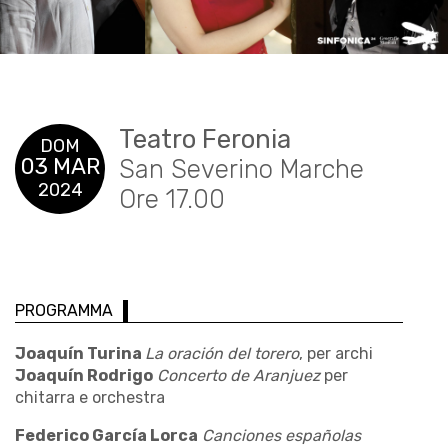
Teatro Feronia
DOM
03 MAR
San Severino Marche
2024
Ore 17.00
PROGRAMMA
Joaquín Turina
La oración del torero
, per archi
Joaquín Rodrigo
Concerto de Aranjuez
per
chitarra e orchestra
Federico García Lorca
Canciones españolas