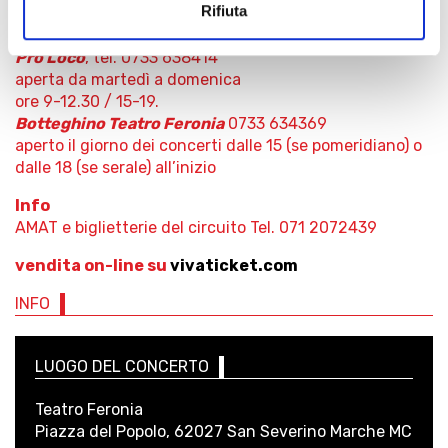
Rifiuta
Biglietteria
Pro Loco
, tel. 0733 638414
aperta da martedì a domenica
ore 9-12.30 / 15-19.
Botteghino Teatro Feronia
0733 634369
aperto il giorno dei concerti dalle 15 (se pomeridiano) o
dalle 18 (se serale) all’inizio
Info
AMAT e biglietterie del circuito Tel. 071 2072439
vendita on-line su
vivaticket.com
INFO
LUOGO DEL CONCERTO
Teatro Feronia
Piazza del Popolo, 62027 San Severino Marche MC