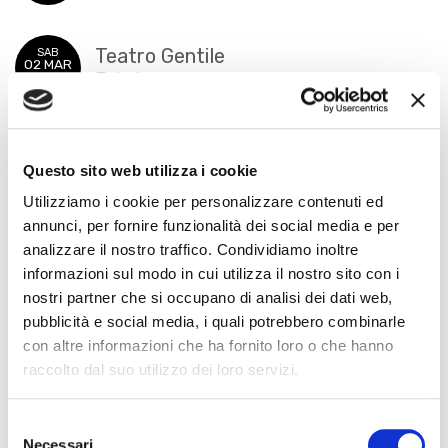
Teatro Gentile
SAB
02 MAR
Fabriano
2024
Teatro G.B. Pergolesi
MAR
05 MAR
Questo sito web utilizza i cookie
Jesi
2024
Utilizziamo i cookie per personalizzare contenuti ed
annunci, per fornire funzionalità dei social media e per
INTERPRETI
analizzare il nostro traffico. Condividiamo inoltre
informazioni sul modo in cui utilizza il nostro sito con i
nostri partner che si occupano di analisi dei dati web,
pubblicità e social media, i quali potrebbero combinarle
con altre informazioni che ha fornito loro o che hanno
raccolto dal suo utilizzo dei loro servizi.
Mariangela Marini
Eugenio Della Chiara
Selezione
Mezzosoprano
Chitarra
Necessari