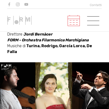
ESPAÑA
Contatti
Mezzosoprano
Mariangela Marini
Chitarra
Eugenio Della Chiara
Direttore
Jordi Bernàcer
FORM - Orchestra Filarmonica Marchigiana
Musiche di
Turina, Rodrigo, García Lorca, De
Falla