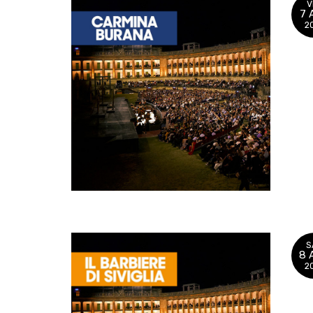
V
7 
2
S
8 
2