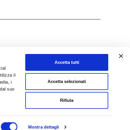
Accetta tutti
ial
ilizza il
Accetta selezionati
edia, i
 dal suo
Rifiuta
Mostra dettagli