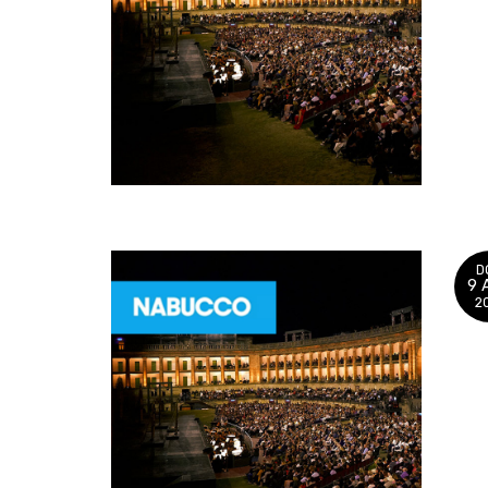
D
9 
2