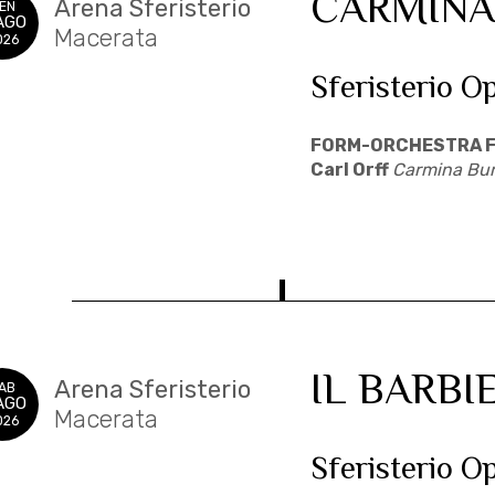
CARMINA
Arena Sferisterio
EN
AGO
Macerata
026
Sferisterio O
FORM-ORCHESTRA F
Carl Orff
Carmina Bu
IL BARBIE
Arena Sferisterio
AB
AGO
Macerata
026
Sferisterio O