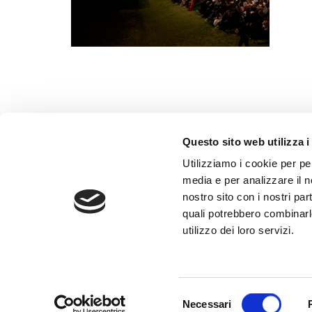
Questo sito web utilizza i
Utilizziamo i cookie per pe
Contatt
media e per analizzare il no
nostro sito con i nostri par
Privacy
quali potrebbero combinarl
Cookie p
utilizzo dei loro servizi.
Amminis
Credits
Selezione
Necessari