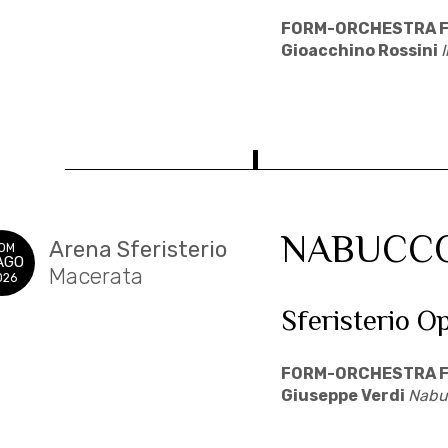
FORM-ORCHESTRA F
Gioacchino Rossini
I
NABUCC
Arena Sferisterio
OM
AGO
Macerata
026
Sferisterio O
FORM-ORCHESTRA F
Giuseppe Verdi
Nabu