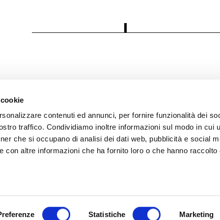
 cookie
rsonalizzare contenuti ed annunci, per fornire funzionalità dei soc
i
stro traffico. Condividiamo inoltre informazioni sul modo in cui ut
tner che si occupano di analisi dei dati web, pubblicità e social m
 Policy
e con altre informazioni che ha fornito loro o che hanno raccolto
olicy
trazione trasparente
Preferenze
Statistiche
Marketing