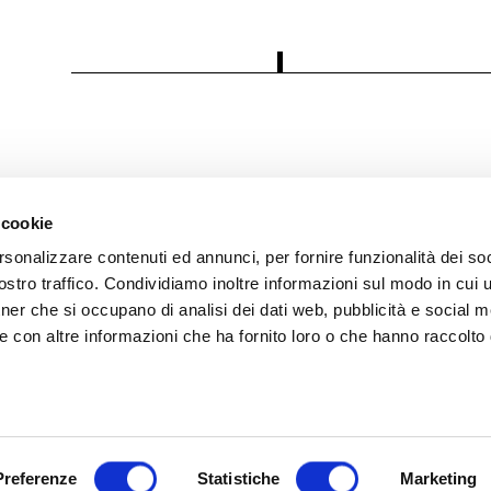
 cookie
rsonalizzare contenuti ed annunci, per fornire funzionalità dei soc
i
stro traffico. Condividiamo inoltre informazioni sul modo in cui ut
tner che si occupano di analisi dei dati web, pubblicità e social m
 Policy
e con altre informazioni che ha fornito loro o che hanno raccolto
olicy
trazione trasparente
Preferenze
Statistiche
Marketing