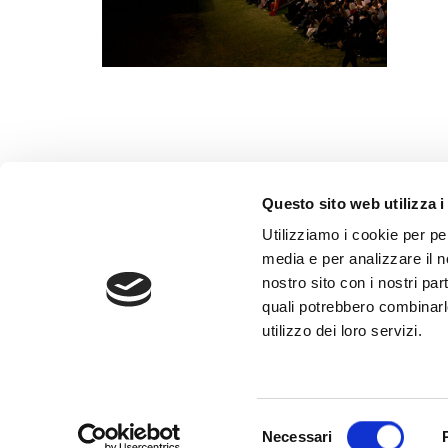
Questo sito web utilizza i
Utilizziamo i cookie per pe
Contatt
media e per analizzare il no
nostro sito con i nostri par
Privacy
quali potrebbero combinarl
Cookie p
utilizzo dei loro servizi.
Amminis
Credits
Selezione
Necessari