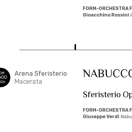
FORM-ORCHESTRA F
Gioacchino Rossini
I
NABUCC
Arena Sferisterio
OM
AGO
Macerata
026
Sferisterio O
FORM-ORCHESTRA F
Giuseppe Verdi
Nabu