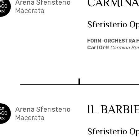
CARMINA
Arena Sferisterio
EN
AGO
Macerata
026
Sferisterio O
FORM-ORCHESTRA F
Carl Orff
Carmina Bu
IL BARBIE
Arena Sferisterio
AB
AGO
Macerata
026
Sferisterio O