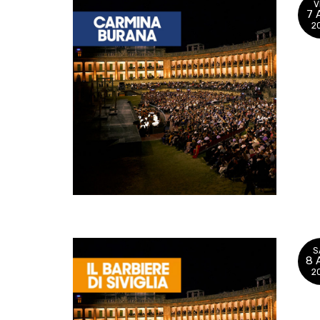
V
7 
2
S
8 
2