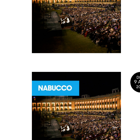
D
9 
2