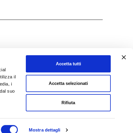
Accetta tutti
ial
ilizza il
Accetta selezionati
edia, i
 dal suo
Rifiuta
Mostra dettagli