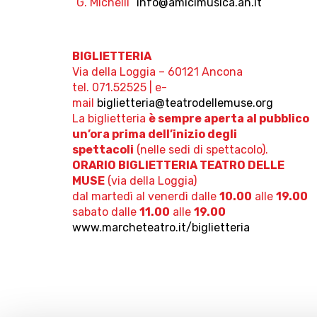
“G. Michelli”
info@amicimusica.an.it
BIGLIETTERIA
Via della Loggia – 60121 Ancona
tel. 071.52525 | e-
mail
biglietteria@teatrodellemuse.org
La biglietteria
è sempre aperta al pubblico
un’ora prima dell’inizio degli
spettacoli
(nelle sedi di spettacolo).
ORARIO BIGLIETTERIA TEATRO DELLE
MUSE
(via della Loggia)
dal martedì al venerdì dalle
10.00
alle
19.00
sabato dalle
11.00
alle
19.00
www.marcheteatro.it/biglietteria