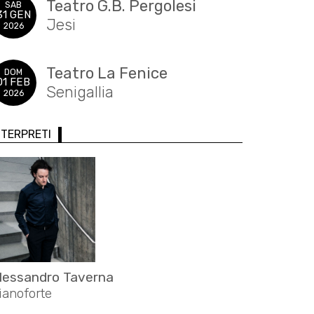
Teatro G.B. Pergolesi
SAB
31 GEN
Jesi
2026
Teatro La Fenice
DOM
01 FEB
Senigallia
2026
NTERPRETI
lessandro Taverna
ianoforte