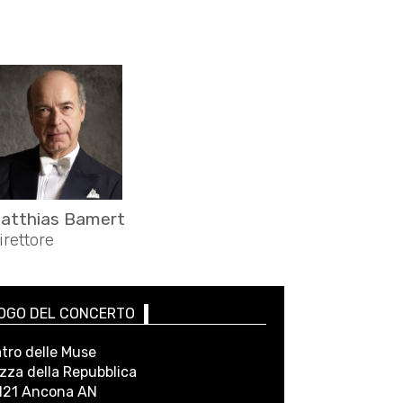
atthias Bamert
irettore
OGO DEL CONCERTO
tro delle Muse
zza della Repubblica
121 Ancona AN