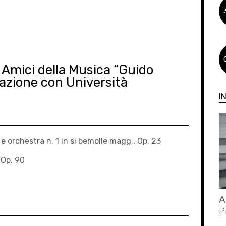
 Amici della Musica “Guido
razione con Università
I
 orchestra n. 1 in si bemolle magg., Op. 23
 Op. 90
A
P