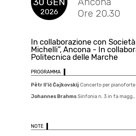
Ancona
30 GEN
2026
Ore 20.30
In collaborazione con Società
Michelli”, Ancona - In collabo
Politecnica delle Marche
PROGRAMMA
Pëtr Il'ič Čajkovskij
Concerto per pianoforte e
Johannes Brahms
Sinfonia n. 3 in fa magg.,
NOTE