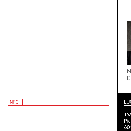
M
D
INFO
LU
Tea
Pia
60