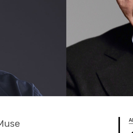
A
 Muse