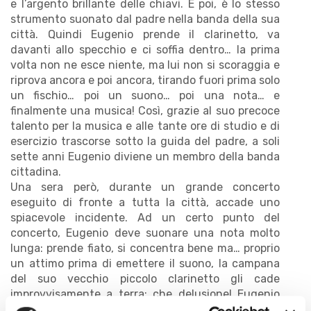
e l’argento brillante delle chiavi. E poi, è lo stesso
strumento suonato dal padre nella banda della sua
città. Quindi Eugenio prende il clarinetto, va
davanti allo specchio e ci soffia dentro… la prima
volta non ne esce niente, ma lui non si scoraggia e
riprova ancora e poi ancora, tirando fuori prima solo
un fischio… poi un suono… poi una nota… e
finalmente una musica! Così, grazie al suo precoce
talento per la musica e alle tante ore di studio e di
esercizio trascorse sotto la guida del padre, a soli
sette anni Eugenio diviene un membro della banda
cittadina.
Una sera però, durante un grande concerto
eseguito di fronte a tutta la città, accade uno
spiacevole incidente. Ad un certo punto del
concerto, Eugenio deve suonare una nota molto
lunga: prende fiato, si concentra bene ma… proprio
un attimo prima di emettere il suono, la campana
del suo vecchio piccolo clarinetto gli cade
improvvisamente a terra: che delusione! Eugenio
rimane immobile, impietrito, tutto pieno di