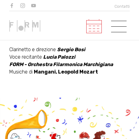
EUGENIO & TOYS -
Contatti
Concerto per le sucole
In collaborazione con ATGTP
Clarinetto e direzione
Sergio Bosi
Voce recitante
Lucia Palozzi
FORM - Orchestra Filarmonica Marchigiana
Musiche di
Mangani, Leopold Mozart