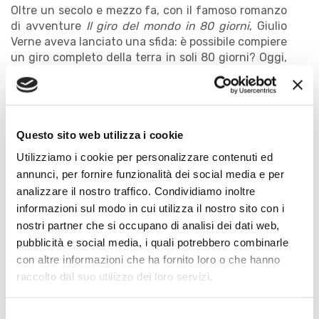
Oltre un secolo e mezzo fa, con il famoso romanzo
di avventure
Il giro del mondo in 80 giorni
, Giulio
Verne aveva lanciato una sfida: è possibile compiere
un giro completo della terra in soli 80 giorni? Oggi,
con i mezzi aerei che abbiamo, lo si può fare quasi
in un solo giorno; ma un’orchestra più farlo
addirittura nel tempo di un concerto, in una sola
ora! Come? Grazie alla magia della musica, che
accende la fantasia, ci fa viaggiare con
Questo sito web utilizza i cookie
l’immaginazione e ci fa raggiungere in un batter
Utilizziamo i cookie per personalizzare contenuti ed
d’occhio i paesi più lontani, dalla Francia alle
annunci, per fornire funzionalità dei social media e per
Americhe, dalla Scandinavia alla Cina, dalla Russia
analizzare il nostro traffico. Condividiamo inoltre
all'Ungheria, per scoprire come i popoli della terra
informazioni sul modo in cui utilizza il nostro sito con i
hanno racchiuso la loro anima nel suono e nella
nostri partner che si occupano di analisi dei dati web,
danza.
pubblicità e social media, i quali potrebbero combinarle
Il Concerto per le scuole
IL GIRO DEL MONDO IN UN
con altre informazioni che ha fornito loro o che hanno
CONCERTO
, progettato della FORM-Orchestra
raccolto dal suo utilizzo dei loro servizi.
Filarmonica Marchigiana, si aggancia direttamente
al titolo della Stagione Sinfonica 2024, GEOGRAFIE
Selezione