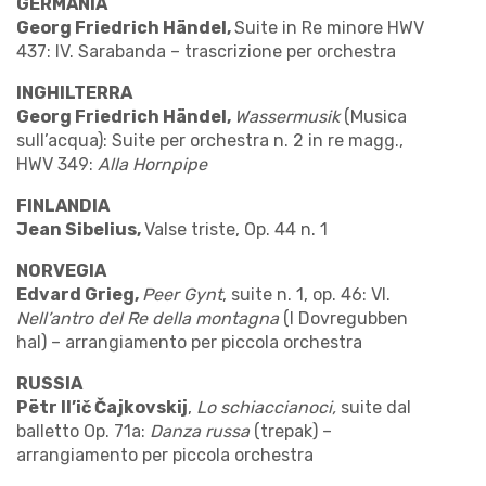
GERMANIA
Georg Friedrich Händel,
Suite in Re minore HWV
437: IV. Sarabanda – trascrizione per orchestra
INGHILTERRA
Georg Friedrich Händel,
Wassermusik
(Musica
sull’acqua): Suite per orchestra n. 2 in re magg.,
HWV 349:
Alla Hornpipe
FINLANDIA
Jean Sibelius,
Valse triste, Op. 44 n. 1
NORVEGIA
Edvard Grieg,
Peer Gynt
, suite n. 1, op. 46: VI.
Nell’antro del Re della montagna
(I Dovregubben
hal) – arrangiamento per piccola orchestra
RUSSIA
Pëtr Il’ič Čajkovskij
,
Lo schiaccianoci,
suite dal
balletto Op. 71a:
Danza russa
(trepak) –
arrangiamento per piccola orchestra