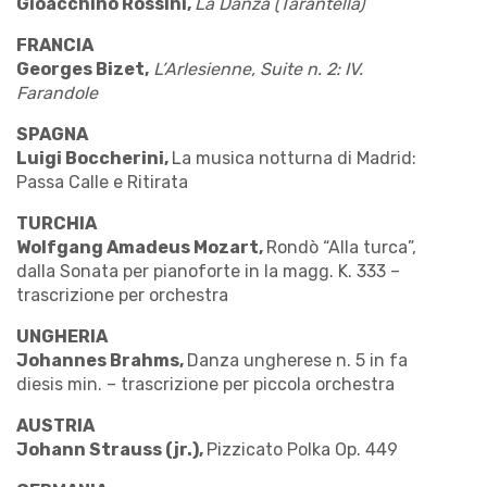
Gioacchino Rossini,
La Danza (Tarantella)
FRANCIA
Georges Bizet,
L’Arlesienne,
Suite n. 2: IV.
Farandole
SPAGNA
Luigi Boccherini,
La musica notturna di Madrid:
Passa Calle e Ritirata
TURCHIA
Wolfgang Amadeus Mozart,
Rondò “Alla turca”,
dalla Sonata per pianoforte in la magg. K. 333 –
trascrizione per orchestra
UNGHERIA
Johannes Brahms,
Danza ungherese n. 5 in fa
diesis min. – trascrizione per piccola orchestra
AUSTRIA
Johann Strauss (jr.),
Pizzicato Polka Op. 449