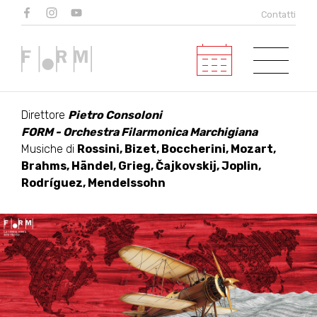
IL GIRO DEL MONDO IN
Contatti
UN CONCERTO -
Concerto per le scuole
Direttore
Pietro Consoloni
FORM - Orchestra Filarmonica Marchigiana
Musiche di
Rossini, Bizet, Boccherini, Mozart,
Brahms, Händel, Grieg, Čajkovskij, Joplin,
Rodríguez, Mendelssohn