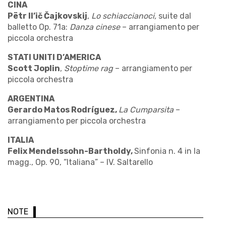
CINA
Pëtr Il’ič Čajkovskij
,
Lo schiaccianoci,
suite dal
balletto Op. 71a:
Danza cinese
– arrangiamento per
piccola orchestra
STATI UNITI D’AMERICA
Scott Joplin
,
Stoptime rag
– arrangiamento per
piccola orchestra
ARGENTINA
Gerardo Matos Rodríguez
,
La Cumparsita
–
arrangiamento per piccola orchestra
ITALIA
Felix Mendelssohn-Bartholdy,
Sinfonia n. 4 in la
magg., Op. 90, “Italiana” – IV. Saltarello
NOTE