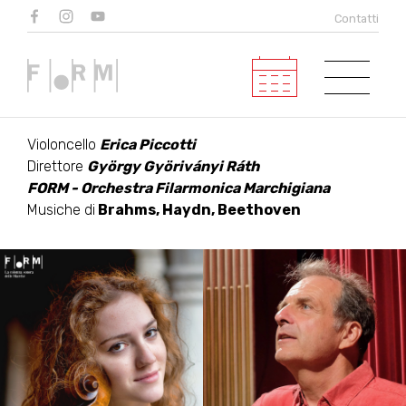
AUSTRIA FELIX -
Contatti
BEETHOVEN QUINTA
Concerto di Apertura
Violoncello
Erica Piccotti
Direttore
György Györiványi Ráth
FORM - Orchestra Filarmonica Marchigiana
Musiche di
Brahms, Haydn, Beethoven