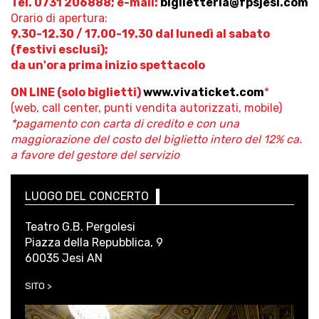
Tel. 0731 206888; e-mail:
biglietteria@fpsjesi.com
Orario di apertura:
9.30-12.30 / 17.00-19.30 dal lunedì al sabato
(festivi esclusi);
da un'ora prima inizio spettacolo
ON LINE (solo biglietti)
www.vivaticket.com
*
(web, call center, punti vendita autorizzati, mobile)
*pagamento con carta di credito e con una
maggiorazione del costo del biglietto intero del 12% ca.
a favore del gestore del servizio
LUOGO DEL CONCERTO
Teatro G.B. Pergolesi
Piazza della Repubblica, 9
60035 Jesi AN
SITO >