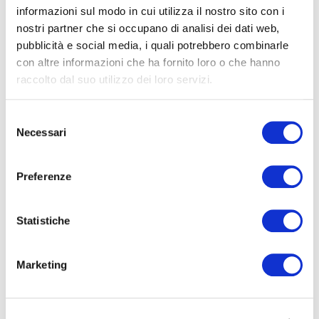
informazioni sul modo in cui utilizza il nostro sito con i
nostri partner che si occupano di analisi dei dati web,
pubblicità e social media, i quali potrebbero combinarle
con altre informazioni che ha fornito loro o che hanno
raccolto dal suo utilizzo dei loro servizi.
Selezione
Necessari
del
György Györiványi Ráth
Direttore
consenso
Preferenze
BIGLIETTERIA
Statistiche
BIGLIETTI
Marketing
■
INTERO € 18
■
RIDOTTO € 15
■
SCUOLE (studenti) € 4