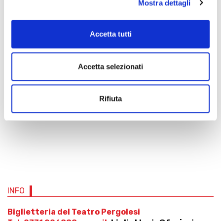
Mostra dettagli
VENDITA ON-LINE
www.vivaticket.com
Accetta tutti
Biglietteria del Teatro Pergolesi
Tel. 0731 206888; e-mail:
biglietteria@fpsjesi.com
Accetta selezionati
9.30-12.30 / 17.00-19.30 dal lunedì al sabato
(festivi esclusi);
da un'ora prima inizio spettacolo
Rifiuta
INFO
Biglietteria del Teatro Pergolesi