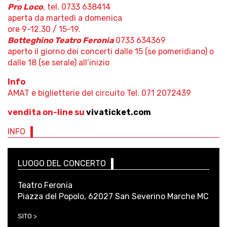
Pro Loco
, tel. 0733 638414
aperta da martedì a domenica
ore 9-12.30 / 15-19.
Botteghino Teatro Feronia
0733 634369
aperto il giorno dei concerti dalle 15 (se pomeridiano) o
dalle 18 (se serale) all’inizio
Info
AMAT e biglietterie del circuito Tel. 071 2072439
vendita on-line su
vivaticket.com
INFO
LUOGO DEL CONCERTO
Teatro Feronia
Piazza del Popolo, 62027 San Severino Marche MC
SITO >