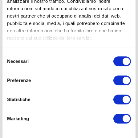
analizzare il nostro traffico. Condividiamo inoltre
Teatro dell'Aquila
SAB
11 MAG
informazioni sul modo in cui utilizza il nostro sito con i
Fermo
2024
nostri partner che si occupano di analisi dei dati web,
pubblicità e social media, i quali potrebbero combinarle
con altre informazioni che ha fornito loro o che hanno
Teatro della Fortuna
MAR
14 MAG
raccolto dal suo utilizzo dei loro servizi.
Fano
2024
Selezione
INTERPRETI
Necessari
del
consenso
Preferenze
Statistiche
So Young Lee
Violino
Marketing