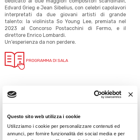
dedicato ai due maggiori compositori scandinavi,
Edvard Grieg e Jean Sibelius, con celebri capolavori
interpretati da due giovani artisti di grande
talento: la violinista So Young Lee, premiata nel
2023 al Concorso Postacchini di Fermo, e il
direttore Enrico Lombardi.
Un'esperienza da non perdere.
PROGRAMMA DI SALA
ALTRE DATE
Teatro Comunale "Tullio Giacconi"
VEN
10 MAG
Questo sito web utilizza i cookie
Chiaravalle
2024
Utilizziamo i cookie per personalizzare contenuti ed
annunci, per fornire funzionalità dei social media e per