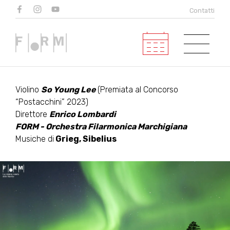
VENTI DEL NORD
Contatti
In collaborazione con Centro
Culturale Antiqua Marca Firmana -
Festival Andrea Postacchini
Violino
So Young Lee
(Premiata al Concorso
“Postacchini” 2023)
Direttore
Enrico Lombardi
FORM - Orchestra Filarmonica Marchigiana
Musiche di
Grieg, Sibelius