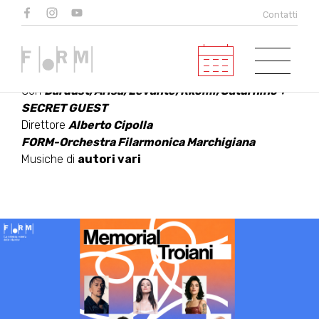
MEMORIAL TROIANI
Contatti
2026
Con
Dardust, Arisa, Levante, Rkomi, Saturnino +
SECRET GUEST
Direttore
Alberto Cipolla
FORM-Orchestra Filarmonica Marchigiana
Musiche di
autori vari