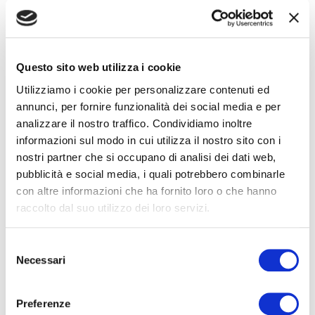
NOTE
Questo sito web utilizza i cookie
Utilizziamo i cookie per personalizzare contenuti ed
annunci, per fornire funzionalità dei social media e per
analizzare il nostro traffico. Condividiamo inoltre
informazioni sul modo in cui utilizza il nostro sito con i
nostri partner che si occupano di analisi dei dati web,
pubblicità e social media, i quali potrebbero combinarle
ALTRE DATE
con altre informazioni che ha fornito loro o che hanno
raccolto dal suo utilizzo dei loro servizi.
INTERPRETI
Selezione
Necessari
del
consenso
Con
Dardust, Arisa, Levante, Rkomi, Saturnino + SECRET
GUEST
Preferenze
Direttore
Alberto Cipolla