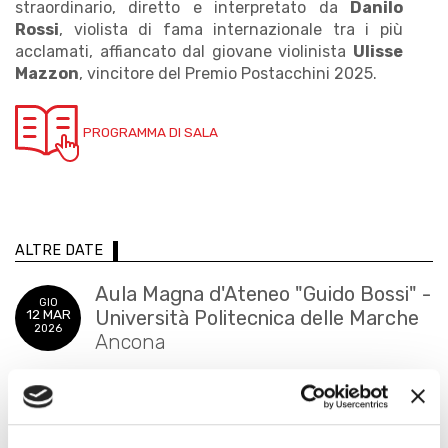
straordinario, diretto e interpretato da
Danilo
Rossi
, violista di fama internazionale tra i più
acclamati, affiancato dal giovane violinista
Ulisse
Mazzon
, vincitore del Premio Postacchini 2025.
PROGRAMMA DI SALA
ALTRE DATE
Aula Magna d'Ateneo "Guido Bossi" -
GIO
12 MAR
Università Politecnica delle Marche
2026
Ancona
Teatro La Nuova Fenice
VEN
13 MAR
Osimo
2026