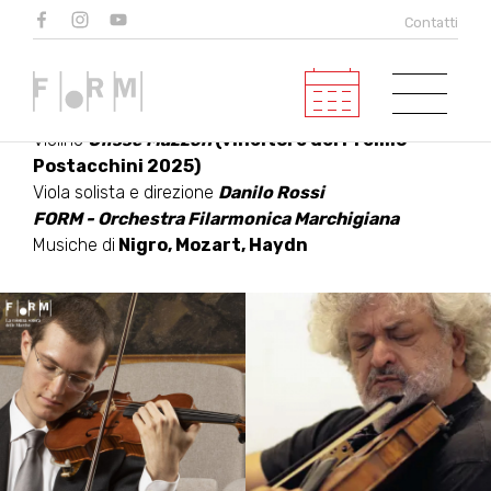
DANILO ROSSI E LA
Contatti
FORM
Violino
Ulisse Mazzon
(vincitore del Premio
Postacchini 2025)
Viola solista e direzione
Danilo Rossi
FORM - Orchestra Filarmonica Marchigiana
Musiche di
Nigro, Mozart, Haydn