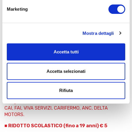
Marketing
Danilo Rossi
Viola solista e direzione
Mostra dettagli
BIGLIETTERIA
Accetta tutti
Biglietti
Accetta selezionati
■
INTERO
€ 15
■ RIDOTTO € 10
Rifiuta
Riduzioni:
giovani dai 19 ai 25 anni; oltre i 65 anni;
insegnanti; membri associazioni di Chiaravalle; tessere
CAI, FAI, VIVA SERVIZI, CARIFERMO, ANC, DELTA
MOTORS.
■ RIDOTTO SCOLASTICO (fino a 19 anni) € 5