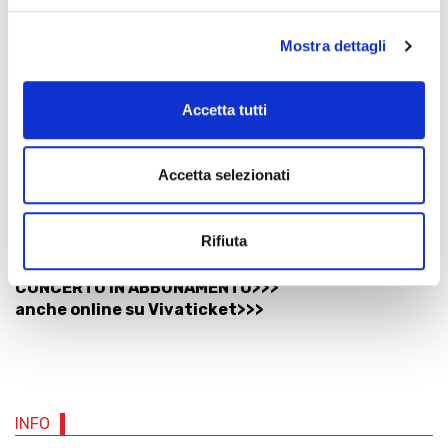
Botteghino del Teatro Gentile
Tel. 0732 3644
Mostra dettagli
- dai 2 giorni precedenti il concerto ore 16-19
- il giorno del concerto feriale ore 19-21; domenica di
spettacolo dalle ore 16
Accetta tutti
PREVENDITA:
Info e prenotazioni
AMAT, biglietteria del circuito 071
Accetta selezionati
2072439
VENDITA ON-LINE
Rifiuta
www.vivaticket.com
CONCERTO IN ABBONAMENTO>>>
anche online su Vivaticket>>>
INFO