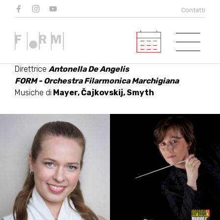
DONNA MUSICA
Contatti
Violino
Hawijch Elders
(vincitrice del Premio Mormone
2025)
Direttrice
Antonella De Angelis
FORM - Orchestra Filarmonica Marchigiana
Musiche di
Mayer, Čajkovskij, Smyth