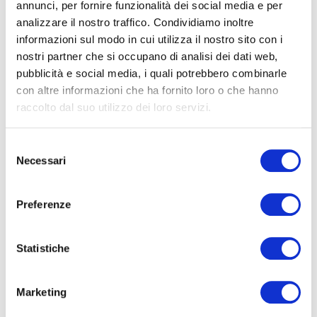
annunci, per fornire funzionalità dei social media e per
Antonella De Angelis
Direttrice
analizzare il nostro traffico. Condividiamo inoltre
informazioni sul modo in cui utilizza il nostro sito con i
nostri partner che si occupano di analisi dei dati web,
pubblicità e social media, i quali potrebbero combinarle
BIGLIETTERIA
con altre informazioni che ha fornito loro o che hanno
raccolto dal suo utilizzo dei loro servizi.
BIGLIETTI
■
INTERO € 20
Selezione
■
RIDOTTO € 15
Necessari
del
■
SCUOLE (studenti) € 5
consenso
Riduzioni:
fino a 25 anni non studenti e oltre i 65,
Preferenze
abbonati stagione prosa AMAT, tessere CARIFERMO,
VIVA SERVIZI, CAI, ANC, FAI, DELTA MOTORS; Scuole di
Teatro e danza della città di Fabriano, Università
Statistiche
Popolare di Fabriano e della Terza Età, Soci Circoli
Fenalc del territorio della Fondazione Carifac, Soci
Circolo Città Gentile, ARCI, DLF, Cori, Bande e Scuole di
Marketing
Musica della città di Fabriano.