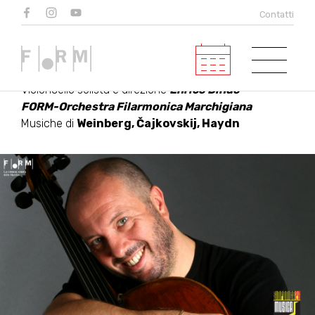
ENRICO DINDO E LA
Contatti
FORM
Violoncello solista e direzione
Enrico Dindo
FORM-Orchestra Filarmonica Marchigiana
Musiche di
Weinberg, Čajkovskij, Haydn