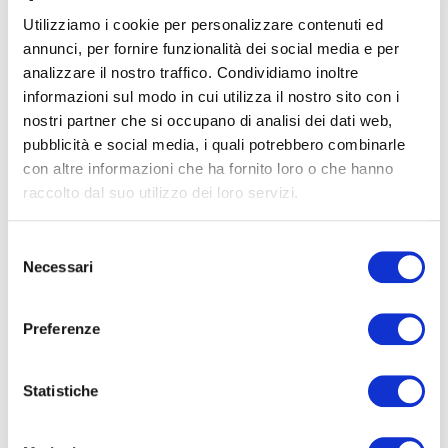
Teatro Sperimentale Ancona
Utilizziamo i cookie per personalizzare contenuti ed
GIO
16 APR
Ancona
annunci, per fornire funzionalità dei social media e per
2026
analizzare il nostro traffico. Condividiamo inoltre
informazioni sul modo in cui utilizza il nostro sito con i
Teatro Gentile
nostri partner che si occupano di analisi dei dati web,
VEN
17 APR
Fabriano
pubblicità e social media, i quali potrebbero combinarle
2026
con altre informazioni che ha fornito loro o che hanno
raccolto dal suo utilizzo dei loro servizi.
Teatro della Fortuna
SAB
18 APR
Fano
2026
Selezione
Necessari
del
consenso
Preferenze
INTERPRETI
Statistiche