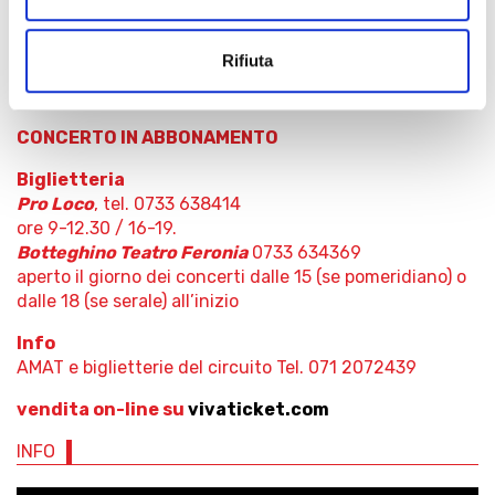
Intero: € 15
Ridotto (abbonati stagione di prosa, iscritti UTEAM e
Rifiuta
genitori accompagnatori): € 12
Giovani (fino a 25 anni) e studenti : € 5
CONCERTO IN ABBONAMENTO
Biglietteria
Pro Loco
, tel. 0733 638414
ore 9-12.30 / 16-19.
Botteghino Teatro Feronia
0733 634369
aperto il giorno dei concerti dalle 15 (se pomeridiano) o
dalle 18 (se serale) all’inizio
Info
AMAT e biglietterie del circuito Tel. 071 2072439
vendita on-line su
vivaticket.com
INFO