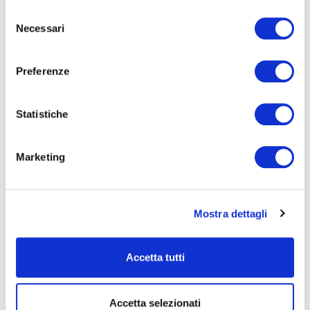
Selezione
Sarah Carbonare
Lucia Palozzi
Necessari
del
Fagotto
Voce recitante
consenso
Preferenze
Statistiche
Marketing
Jacopo Rivani
Direttore
Mostra dettagli
Accetta tutti
BIGLIETTERIA
Biglietti
Accetta selezionati