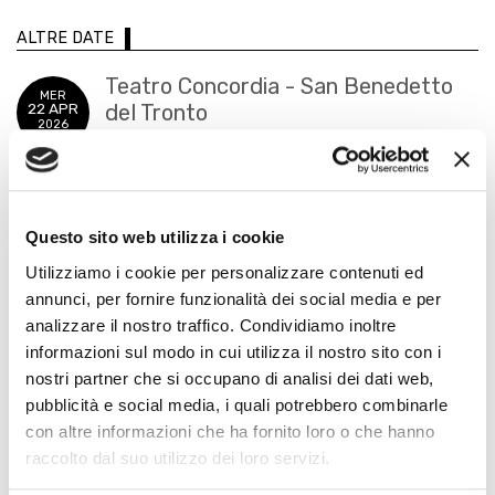
ALTRE DATE
Teatro Concordia - San Benedetto
MER
22 APR
del Tronto
2026
San Benedetto del Tronto
Teatro Raffaello Sanzio
GIO
23 APR
Urbino
2026
Questo sito web utilizza i cookie
Utilizziamo i cookie per personalizzare contenuti ed
annunci, per fornire funzionalità dei social media e per
analizzare il nostro traffico. Condividiamo inoltre
INTERPRETI
informazioni sul modo in cui utilizza il nostro sito con i
nostri partner che si occupano di analisi dei dati web,
pubblicità e social media, i quali potrebbero combinarle
con altre informazioni che ha fornito loro o che hanno
raccolto dal suo utilizzo dei loro servizi.