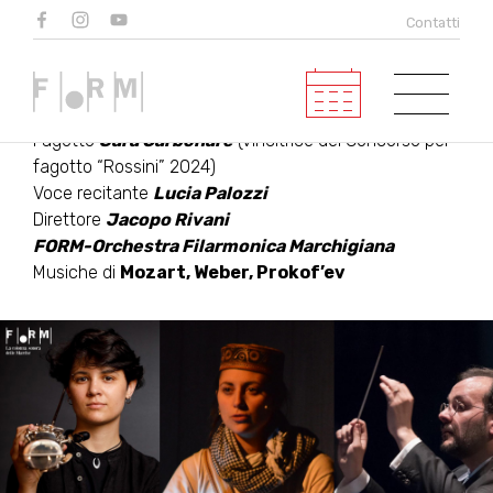
MOZART, WEBER E…
Contatti
PIERINO
Fagotto
Sara Carbonare
(vincitrice del Concorso per
fagotto “Rossini” 2024)
Voce recitante
Lucia Palozzi
Direttore
Jacopo Rivani
FORM-Orchestra Filarmonica Marchigiana
Musiche di
Mozart, Weber, Prokof’ev