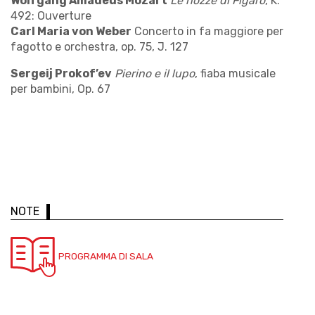
Wolfgang Amadeus Mozart
Le nozze di Figaro
, K.
492: Ouverture
Carl Maria von Weber
Concerto in fa maggiore per
fagotto e orchestra, op. 75, J. 127
Sergeij Prokof’ev
Pierino e il lupo
, fiaba musicale
per bambini, Op. 67
NOTE
PROGRAMMA DI SALA