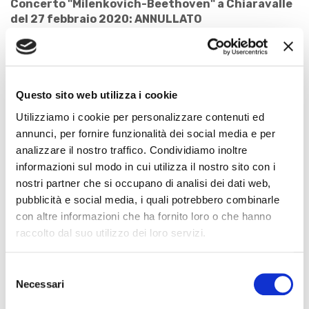
Concerto "Milenkovich-Beethoven" a Chiaravalle
del 27 febbraio 2020: ANNULLATO
Rimborsi entro il 13/3/2020
I biglietti acquistati (in biglietteria o tramite Vivaticket)
potranno essere rimborsati
presentando il titolo
presso la biglietteria del Teatro Valle nelle seguenti
giornate:
Questo sito web utilizza i cookie
martedì 10 marzo 17,30/20
Utilizziamo i cookie per personalizzare contenuti ed
venerdì 13 marzo 10/12,30
annunci, per fornire funzionalità dei social media e per
analizzare il nostro traffico. Condividiamo inoltre
Concerto "Milenkovich-Beethoven" a Jesi del 28
febbraio 2020: SOSPESO
informazioni sul modo in cui utilizza il nostro sito con i
Rimborsi entro il 14/3/2020
nostri partner che si occupano di analisi dei dati web,
I biglietti acquistati (in biglietteria) potranno essere
pubblicità e social media, i quali potrebbero combinarle
rimborsati
presentando il titolo
presso la biglietteria
con altre informazioni che ha fornito loro o che hanno
del Teatro Pergolesi di Jesi nelle seguenti giornate:
raccolto dal suo utilizzo dei loro servizi.
venerdì 6 marzo 9,30-12,30/17-19,30
sabato 7 marzo 9,30-12,30/17-19,30
Selezione
mercoledì 11 marzo 9,30-12,30/17-19,30
Necessari
del
giovedì 12 marzo 9,30-12,30/17-19,30
venerdì 13 marzo 9,30-12,30/17-19,30
consenso