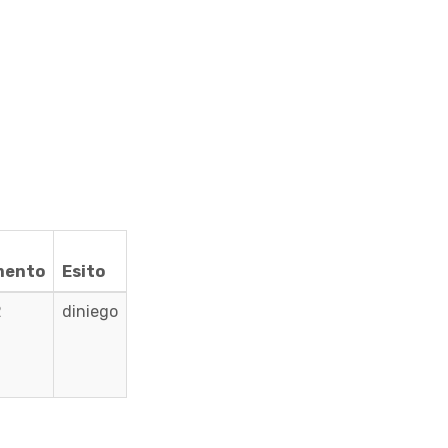
mento
Esito
2
diniego