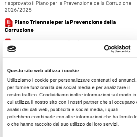
riapprovato il Piano per la Prevenzione della Corruzione
2026/2028
Piano Triennale per la Prevenzione della
Corruzione
Delibera C.d.A. del 18/05/2026
ANNO 2025
Questo sito web utilizza i cookie
Non essendo intervenute modifiche la Fondazione ha
Utilizziamo i cookie per personalizzare contenuti ed annunci,
riapprovato il Piano per la Prevenzione della Corruzione
per fornire funzionalità dei social media e per analizzare il
2025/2027
nostro traffico. Condividiamo inoltre informazioni sul modo in
cui utilizza il nostro sito con i nostri partner che si occupano 
Piano Triennale per la Prevenzione della
analisi dei dati web, pubblicità e social media, i quali
Corruzione
potrebbero combinarle con altre informazioni che ha fornito l
o che hanno raccolto dal suo utilizzo dei loro servizi.
Delibera C.d.A. del 29/05/2025